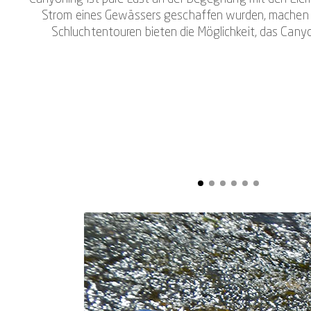
Strom eines Gewässers geschaffen wurden, machen die
Schluchtentouren bieten die Möglichkeit, das Canyo
Um auch Menschen mit körperlichen oder kognitiven Be
Entscheidungen zulassen, als Canyoning adaptive im Tes
sehr su
Warum also sollte es nicht möglich sein, ein Canyoning 
Natürlich, auch wir können nicht jede Klientel bedien
Menschen, die an einer Plegie, Paralyse oder an einem 
oder Hörstörung oder auch eine kognitive Beeint