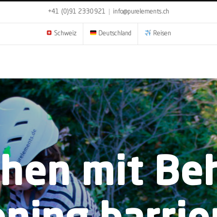
+41 (0)91 2330921
|
info@purelements.ch
Schweiz
Deutschland
Reisen
hen mit Be