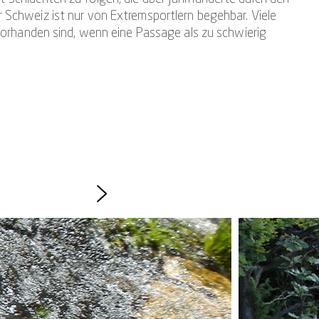
 Schweiz ist nur von Extremsportlern begehbar. Viele
 vorhanden sind, wenn eine Passage als zu schwierig
eten wir ausgewählte Touren, die solche individuellen
it Beeinträchtigungen die Herausforderung mindestens so
htigung.
 jene durchzuführen, die Outdoor-Erlebnisse lieben, aber
ine Teilnahme im Rollstuhl möglich ist. Auch raten wir
ing zu erproben. Eine leichte Gehbehinderung, eine Seh-
door-Erlebnis Canyoning im Tessin zu verzichten.