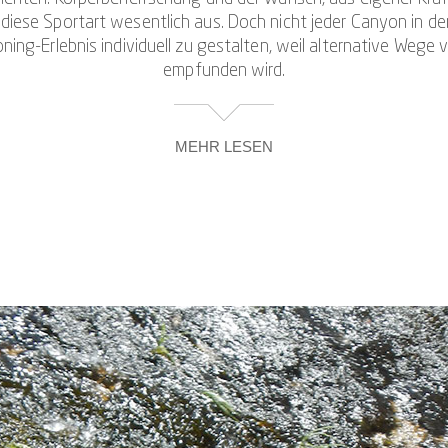
se Sportart wesentlich aus. Doch nicht jeder Canyon in der
ning-Erlebnis individuell zu gestalten, weil alternative Wege
empfunden wird.
MEHR LESEN
einträchtigungen das Canyoning im Tessin zu ermöglichen, bi
sin an. Schließlich wissen wir alle, dass gerade Menschen m
chen und brauchen wie Menschen ohne spezifische Beeinträc
in der Schweiz und speziell im Canyoning-Mekka Tessin für all
leider allzu oft davon ausgeschlossen sind?
en und müssen leider passen, wenn wir Anfragen erhalten, ob e
hohen Grad der Parese erkrankt sind, davon ab, sich im Canyon
rächtigung, sind dagegen kein Grund, auf das einzigartige Out