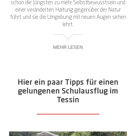
schon die Jüngsten zu mehr Selbstbewusstsein und
gesehen und erlebt habt.
einer veränderten Haltung gegenüber der Natur
führt und sie die Umgebung mit neuen Augen sehen
lehrt.
MEHR LESEN
Unsere Canyoning-Touren verfolgen als
Ausflugsidee für Schulgruppen das Ziel, neben Spaß
und Sportsgeist auch den Zugang von Schülern und
Hier ein paar Tipps für einen
Schülerinnen zu den Elementen und zu den
elementaren Kräften in sich selbst zu fördern. Dabei
gelungenen Schulausflug im
hat jeder und jede die Möglichkeit, an den
Tessin
Herausforderungen zu wachsen – individuell ebenso
wie mit Blick auf den Zusammenhalt in der Klasse.
Und weil das Ganze in einer atemberaubenden
Landschaft und lockeren Atmosphäre stattfindet,