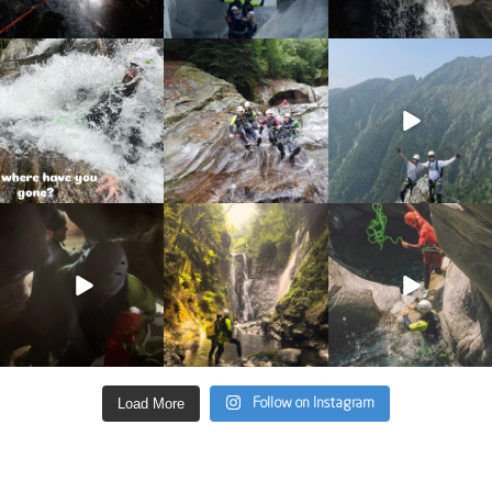
discover_purelements
discover_purelements
discover_purelements
Juli 31
Juli 22
Juni 10
13
0
22
0
19
0
discover_purelements
discover_purelements
discover_purelements
Juni 4
Juni 2
Mai 13
33
0
35
2
27
0
Load More
Follow on Instagram