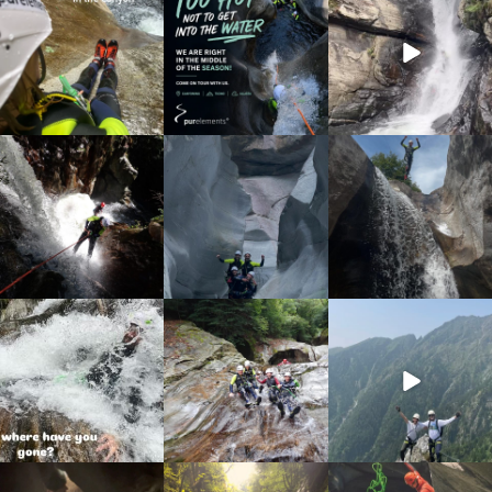
Juni 30
Juni 28
Sep. 9
23
3
29
0
31
0
discover_purelements
discover_purelements
discover_purelements
Sep. 4
Aug. 25
Aug. 7
16
0
38
0
20
1
discover_purelements
discover_purelements
discover_purelements
Juli 31
Juli 22
Juni 10
13
0
22
0
19
0
discover_purelements
discover_purelements
discover_purelements