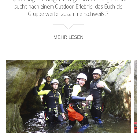
sucht nach einem Outdoor-Erlebnis, das Euch als
Gruppe weiter zusammenschweißt?
MEHR LESEN
Oder wünscht Ihr Euch als Schüler/innen und
Lehrpersonen statt einer langweiligen Standard-
Klassenfahrt einen Gruppenausflug, der sich mit
abwechslungsreichen Aktivitäten für die
Schulgruppe kombinieren lässt?
Dann stellt eine Canyoning-Tour für Schulgruppen
eine prima Alternative zu den üblichen Standard-
Ausflügen für Schulklassen dar! Das von unseren
erfahrenen Guides begleitete Gruppen-Canyoning
macht auf bewegende Weise Schule, wie sie sein
soll: Als Teilnehmer/innen kommt Ihr in Kontakt mit