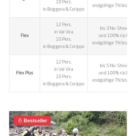
10 Pers.
endgültige TN bis 7 T
in Boggera & Corippo
12 Pers.
bis 3 No-Shows ink
in Val Vira
Flex
und 100% rückerst
10 Pers.
endgültige TN bis 7 T
in Boggera & Corippo
12 Pers.
bis 5 No-Shows ink
in Val Vira
Flex Plus
und 100% rückerst
10 Pers.
endgültige TN bis 3 T
in Boggera & Corippo
Bestseller