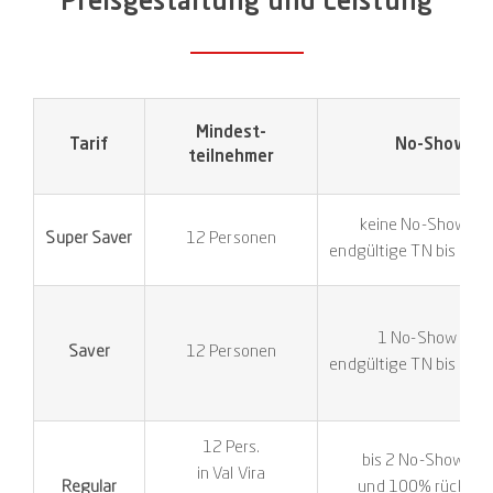
Preisgestaltung und Leistung
Mindest-
Tarif
No-Shows 
teilnehmer
keine No-Shows in
Super Saver
12 Personen
endgültige TN bis 14 
1 No-Show inklu
Saver
12 Personen
endgültige TN bis 10 
12 Pers.
bis 2 No-Shows ink
in Val Vira
Regular
und 100% rückerst