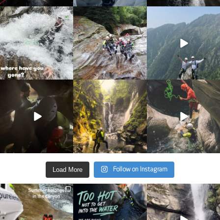
discover_purelements
discover_purelements
discover_purelements
Lug 31
Lug 22
Giu 10
13
0
22
0
19
0
discover_purelements
discover_purelements
discover_purelements
Giu 4
Giu 2
Mag 13
33
0
35
2
27
0
Load More
Follow on Instagram
discover_purelements
discover_purelements
discover_purelements
Giu 30
Giu 28
Set 9
23
3
29
0
31
0