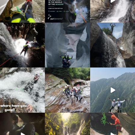
discover_purelements
discover_purelements
discover_purelements
Set 4
Ago 25
Ago 7
16
0
38
0
20
1
discover_purelements
discover_purelements
discover_purelements
Lug 31
Lug 22
Giu 10
13
0
22
0
19
0
discover_purelements
discover_purelements
discover_purelements
Giu 4
Giu 2
Mag 13
33
0
35
2
27
0