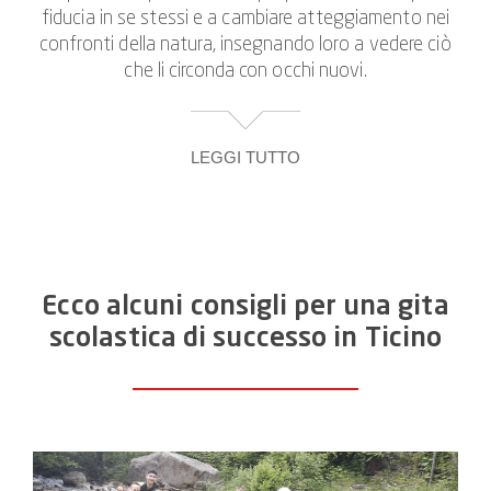
vissuto "dal vero".
fiducia in se stessi e a cambiare atteggiamento nei
confronti della natura, insegnando loro a vedere ciò
che li circonda con occhi nuovi.
LEGGI TUTTO
Come idea di escursione per le scolaresche, i nostri
tour di canyoning perseguono l'obiettivo di
promuovere l'accesso degli alunni agli elementi e alle
forze elementari che sono in loro, oltre al
Ecco alcuni consigli per una gita
divertimento e allo spirito sportivo. Tutti hanno
scolastica di successo in Ticino
l'opportunità di crescere attraverso le sfide, sia
individualmente che per quanto riguarda la coesione
della classe.
E poiché il tutto si svolge in un paesaggio
mozzafiato e in un'atmosfera rilassata, questo