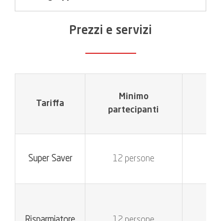
Prezzi e servizi
Minimo
Tariffa
partecipanti
Non
Super Saver
12 persone
TN
Risparmiatore
12 persone