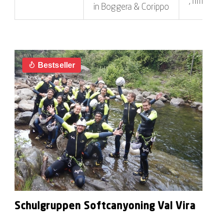
, rimbor
in Boggera & Corippo
Bestseller
Schulgruppen Softcanyoning Val Vira