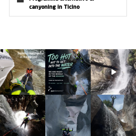
canyoning in Ticino
discover_purelements
discover_purelements
discover_purelements
Giu 30
Giu 28
Set 9
23
3
29
0
31
0
discover_purelements
discover_purelements
discover_purelements
Set 4
Ago 25
Ago 7
16
0
38
0
20
1