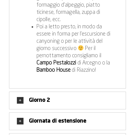
potrete portare a casa con voi, naturalmente.
formaggio d’alpeggio, piatto
ticinese, formagella, zuppa di
Vi facilitiamo la pianificazione con tre tour collaudati
cipolle, ecc.
e facilmente gestibili da classi di scuola secondaria.
Poi a letto presto, in modo da
Tra questi, l'escursione di prova in Val di Vira, il
essere in forma per l’escursione di
canyoning di gruppo base a Corippo e il canyoning
canyoning o per le attività del
pro per gruppi scolastici a Boggera. Le condizioni
giorno successivo
Per il
possono essere prenotate anche in modo flessibile,
pernottamento consigliamo il
poiché vi offriamo tariffe scaglionate, tenendo
Campo Pestalozzi
di Arcegno o la
conto del fatto che le classi scolastiche hanno
Bamboo House
di Riazzino!
solitamente a disposizione un budget limitato. Ogni
12 partecipanti paganti, un accompagnatore è già
incluso nel prezzo totale.
Giorno 2
Giornata di estensione