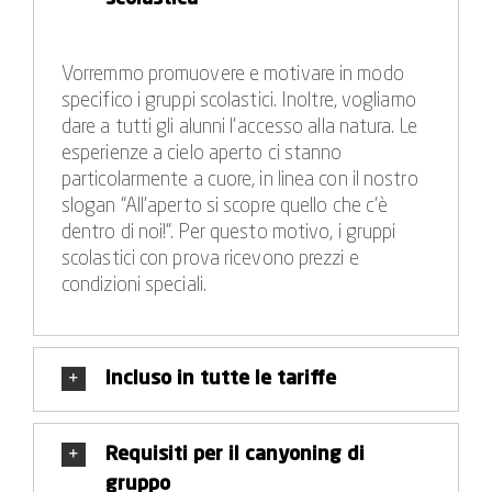
fare escursioni a piedi o in bicicletta, visitare musei e
castelli e gustare il favoloso menu ticinese? Oppure
si tratta di un'escursione spontanea all'insegna
Vorremmo promuovere e motivare in modo
dell'avventura con pernottamento in campeggio,
specifico i gruppi scolastici. Inoltre, vogliamo
barbecue serale ed escursione notturna?
dare a tutti gli alunni l’accesso alla natura. Le
esperienze a cielo aperto ci stanno
Per i più grandi che vogliono festeggiare una
particolarmente a cuore, in linea con il nostro
maturità o un altro esame finale, i locali e le location
slogan “All’aperto si scopre quello che c’è
alla moda della regione sono ovviamente già un
dentro di noi!”. Per questo motivo, i gruppi
motivo importante per programmare una gita in
scolastici con prova ricevono prezzi e
Ticino con il gruppo scolastico. Non c'è dubbio che le
condizioni speciali.
vecchie amicizie si rafforzeranno e ne nasceranno di
nuove, che insieme realizzerete l'idea di una gita di
classe che ricorderete anni dopo con gli occhi lucidi.
Incluso in tutte le tariffe
Requisiti per il canyoning di
gruppo