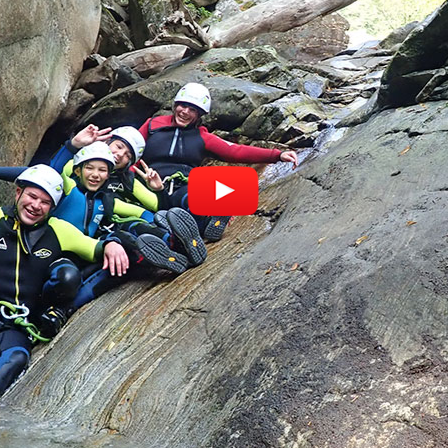
Questo è quello che dicono i nostri ospiti:
ppo misto, sei riuscito a renderlo una bella esperienza per tutt
Iris, Frank, Andreas e Steffi di NRW Famiglie e bambini? Con l
lie e bambini. Il tour per principianti del canyoning è ideale an