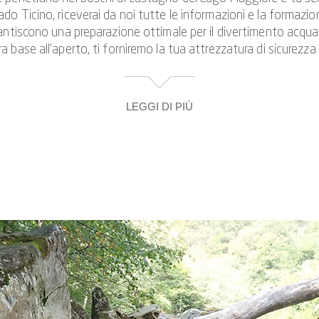
o Ticino, riceverai da noi tutte le informazioni e la formazio
antiscono una preparazione ottimale per il divertimento acquat
a base all’aperto, ti forniremo la tua attrezzatura di sicurezza
LEGGI DI PIÙ
 breve salita, quando raggiungi la cima ci sono ulteriori briefin
 in corda doppia indipendente è un punto importante. Buone capa
icino. Quando abbiamo completato l'esercizio di discesa in corda
tare, scivolare, calarsi in corda doppia, tutta l'azione è inclusa,
cantone più meridionale della Svizzera.
arte dei nostri tour di canyoning per principianti in Ticino così
mpagnia e una selezione ottimale di gole, la giornata e la tu
ur offriamo speciali tour avventurosi di canyoning per famiglie
anche per gruppi, gite scolastiche e feste di addio al celibato.