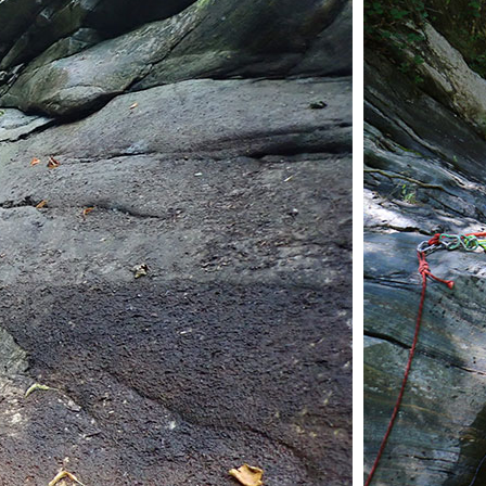
i. Tutti si sono sentiti al sicuro e a proprio agio in ogni
a nostra
"Famiglia Canyoning"
Tour offriamo speciali tour
che per gruppi e addii al celibato.