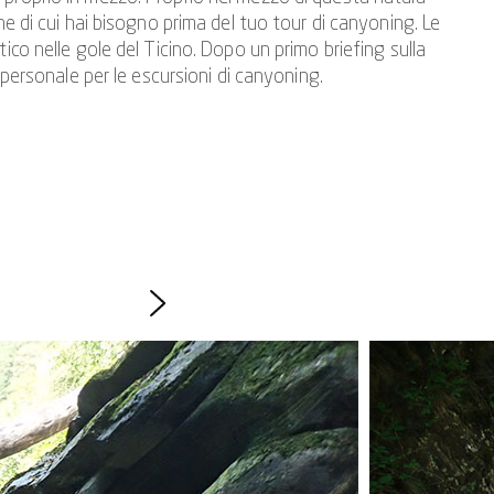
ne di cui hai bisogno prima del tuo tour di canyoning. Le
ico nelle gole del Ticino. Dopo un primo briefing sulla
 personale per le escursioni di canyoning.
g sulla sicurezza e imparerai a calarti in corda doppia. Anche
cità di discesa in corda doppia sono la base per ulteriori
 doppia, entriamo nell'acqua cristallina, che è ciò per cui
 eppure ci godiamo la tranquillità e la natura selvaggia nel
 come i nostri
tour di canyoning sportivo in Ticino
sempre
a esperienza di canyoning saranno sicuramente un piacere.
 e bambini. Il tour per principianti del canyoning è ideale