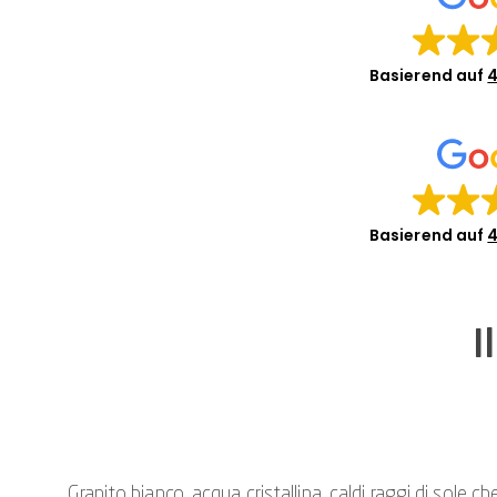
Basierend auf
4
Basierend auf
4
I
Granito bianco, acqua cristallina, caldi raggi di sole