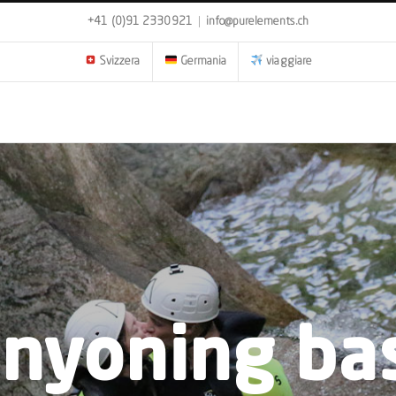
+41 (0)91 2330921
|
info@purelements.ch
Svizzera
Germania
viaggiare
nyoning ba