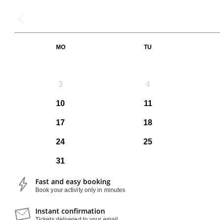
MO
TU
3
4
10
11
17
18
24
25
31
Fast and easy booking
Book your activity only in minutes
Instant confirmation
Tickets delivered to your email