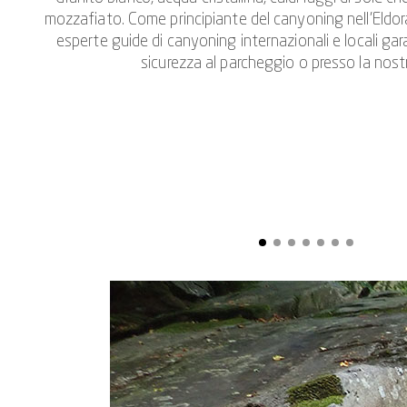
mozzafiato. Come principiante del canyoning nell’Eldorad
esperte guide di canyoning internazionali e locali gar
sicurezza al parcheggio o presso la nostr
Le gole per principianti in Ticino di solito iniziano con una
nei nostri tour di canyoning per principianti, la discesa
avventure nei tour e nelle gole di canyoning avanzati in T
il Ticino è noto. Inizia il divertimento del canyoning! Sal
Saltare e scivolare nelle piscine di granito slavato fanno p
facoltativo. Con una preparazione perfetta, una buona co
Famiglie e bambini? Con la nostra
"Famiglia Canyoning"
To