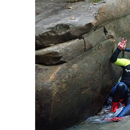
“Due grandi tour di canyoning in Ticino. Nonostante il gru
momento. Grazie per l'ottimo lavoro, torneremo". Karina, 
avventurosi di canyoning per famig