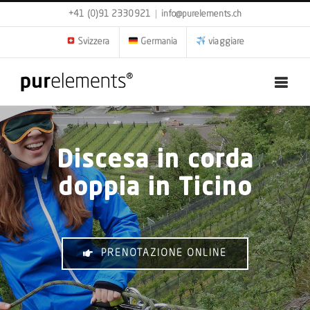
Skip
+41 (0)91 2330921
|
info@purelements.ch
to
content
Svizzera
Germania
viaggiare
Discesa in corda
doppia in Ticino
PRENOTAZIONE ONLINE