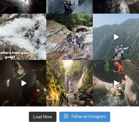
discover_purelements
discover_purelements
discover_purelements
Lug 31
Lug 22
Giu 10
13
0
22
0
19
0
discover_purelements
discover_purelements
discover_purelements
Giu 4
Giu 2
Mag 13
33
0
35
2
27
0
Load More
Follow on Instagram