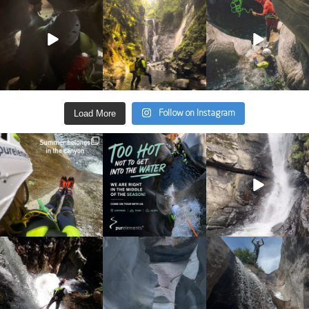
Giu 4
Giu 2
Mag 13
33
0
35
2
27
0
Load More
Follow on Instagram
discover_purelements
discover_purelements
discover_purelements
Giu 30
Giu 28
Set 9
23
3
29
0
31
0
discover_purelements
discover_purelements
discover_purelements
Set 4
Ago 25
Ago 7
16
0
38
0
20
1