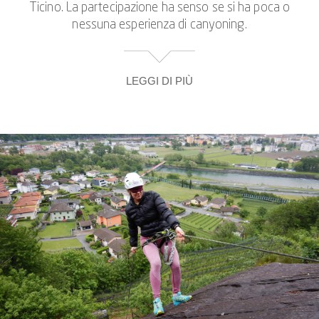
Ticino. La partecipazione ha senso se si ha poca o
nessuna esperienza di canyoning.
LEGGI DI PIÙ
Poiché la discesa in corda doppia è di per sé un'arte,
è divertente e molti esercizi vengono eseguiti anche
come esercizi di coppia, i nostri corsi di discesa in
corda doppia in Ticino sono spesso prenotati come
eventi di squadra. Perchè come anche nei nostri tour
di canyoning, lo scopo è quello di lasciare la propria
zona di comfort e di raggiungere i propri limiti.
Nel canyoning si usa la tecnica della calata attiva o
passiva. Nela tecnica passiva una delle nostre guide
è a tua disposizione come compagno di
assicurazione durante la discesa in corda doppia. Gli
alpinisti si riferiscono anche alla discesa in corda