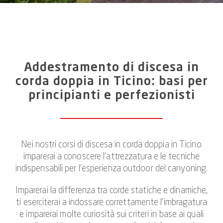
doppia passiva quando si cala il proprio compagno.
Per i principianti, questa procedura ha il vantaggio di
non dover occuparsi di come controllare la corda e la
velocità di discesa.
Addestramento di discesa in
La situazione è diversa con la discesa in corda doppia
corda doppia in Ticino: basi per
attiva. Chi lo padroneggia può influenzare
principianti e perfezionisti
individualmente sia la velocità che i movimenti. Puoi
scoprire esattamente cosa devi sapere a riguardo,
quali tecniche sono adatte per poter controllare la
corda e la tua discesa con precisione, nei nostri corsi
di discesa in corda doppia in Ticino.
Nei nostri corsi di discesa in corda doppia in Ticino
imparerai a conoscere l’attrezzatura e le tecniche
indispensabili per l’esperienza outdoor del canyoning.
Imparerai la differenza tra corde statiche e dinamiche,
ti eserciterai a indossare correttamente l’imbragatura
e imparerai molte curiosità sui criteri in base ai quali