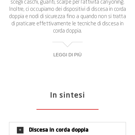
scegli caschi, guanti, scarpe per l’attività canyoning.
Inoltre, ci occupiamo dei dispositivi di discesa in corda
doppia e nodi di sicurezza fino a quando non si tratta
di praticare effettivamente le tecniche di discesa in
corda doppia.
LEGGI DI PIÙ
Naturalmente riceverai anche una breve introduzione
a queste tecniche in ciascuno dei nostri tour di
canyoning in Ticino. Tuttavia, molti partecipanti si
sentono più sicuri se sono stati in grado di praticare
In sintesi
e provare tutto in pace in anticipo. Se poi prendi
parte alla tua prima esperienza di canyoning in
Ticino, ti sembrerà di ritrovare i buoni vecchi amici
quando le corde e i moschettoni vengono tirati fuori.
Discesa in corda doppia
I corsi stessi affrontano situazioni standard che