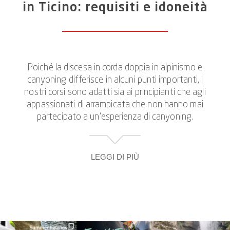
in Ticino: requisiti e idoneità
Poiché la discesa in corda doppia in alpinismo e
canyoning differisce in alcuni punti importanti, i
nostri corsi sono adatti sia ai principianti che agli
appassionati di arrampicata che non hanno mai
partecipato a un’esperienza di canyoning.
LEGGI DI PIÙ
Chi ha già conoscenze pregresse troverà
l'opportunità di perfezionare le proprie abilità o
affrontare nuove sfide nei nostri corsi di canyoning
sul tema della discesa in corda doppia. E poiché
discover_purelements
discover_purelements
discover_purelements