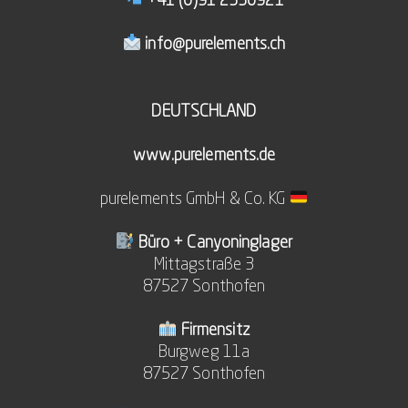
+41 (0)91 2330921
info@purelements.ch
DEUTSCHLAND
www.purelements.de
purelements GmbH & Co. KG
Büro + Canyoninglager
Mittagstraße 3
87527 Sonthofen
Firmensitz
Burgweg 11a
87527 Sonthofen