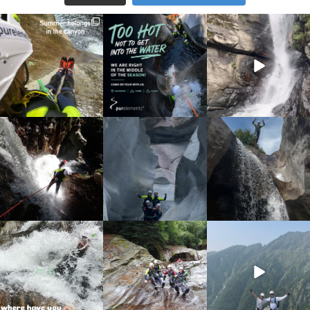
discover_purelements
discover_purelements
discover_purelements
Giu 30
Giu 28
Set 9
23
3
29
0
31
0
discover_purelements
discover_purelements
discover_purelements
Set 4
Ago 25
Ago 7
16
0
38
0
20
1
discover_purelements
discover_purelements
discover_purelements
Lug 31
Lug 22
Giu 10
13
0
22
0
19
0