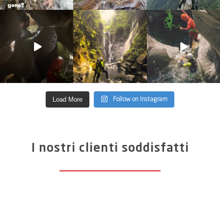
discover_purelements
discover_purelements
discover_purelements
Giu 4
Giu 2
Mag 13
33
0
35
2
27
0
Load More
Follow on Instagram
I nostri clienti soddisfatti