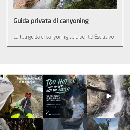
Guida privata di canyoning
La tua guida di canyoning solo per te! Esclusivo
discover_purelements
discover_purelements
discover_purelements
Giu 30
Giu 28
Set 9
23
3
29
0
31
0
discover_purelements
discover_purelements
discover_purelements
Set 4
Ago 25
Ago 7