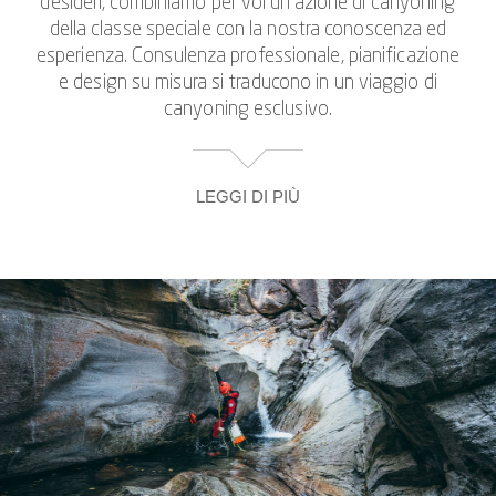
desideri, combiniamo per voi un’azione di canyoning
della classe speciale con la nostra conoscenza ed
esperienza. Consulenza professionale, pianificazione
e design su misura si traducono in un viaggio di
canyoning esclusivo.
LEGGI DI PIÙ
Come VIP del canyoning, vi accompagniamo non
solo durante il canyoning in Ticino. No! Viaggiamo
con voi in tour di canyoning in regioni classiche come
l'
Italia
e l'
Austria
o in luoghi speciali come le
Azzorre
.
Decidi tu quando e dove! Ci occupiamo della
sicurezza e dell'organizzazione.
Chiamaci per suggerimenti e consigli personali!