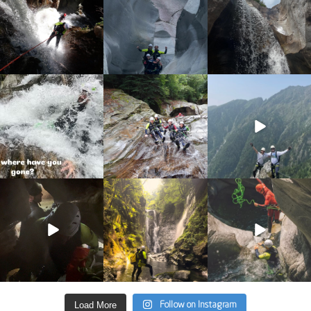
16
0
38
0
20
1
discover_purelements
discover_purelements
discover_purelements
Lug 31
Lug 22
Giu 10
13
0
22
0
19
0
discover_purelements
discover_purelements
discover_purelements
Giu 4
Giu 2
Mag 13
33
0
35
2
27
0
Load More
Follow on Instagram