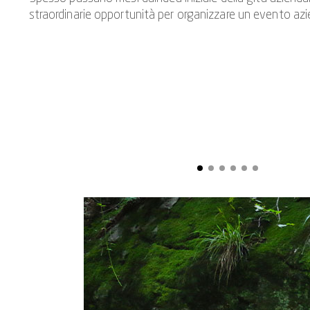
straordinarie opportunità per organizzare un evento azien
Fare canyoning significa realizzare un'idea di gita azien
arrampica, si salta e si scivola; e l'azione e l'esperi
L'eccezionale esperienza naturalistica nelle gole rafforz
La magica Val di Vira, un pezzo di natura quasi incontam
non solo conquisterete la natura durante l'evento a squa
da ogni individuo. E perché la gita aziend
Se siete a corto di idee per una gita aziendale in Svizzera 