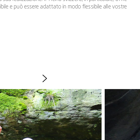
ibile e può essere adattato in modo flessibile alle vostre
ing. Lo spirito di squadra è sempre richiesto quando ci si
i gruppo caratterizzata dalla gioia dello sforzo comune.
derete con piacere questa straordinaria gita aziendale per
Boggera: Guidati dalle nostre esperte guide di canyoning,
ia in voi stessi e la coesione del gruppo. Perché dipende
possa decidere da solo ciò di cui è sicuro.
irsi nel team, il canyoning come evento all'aperto per gruppi