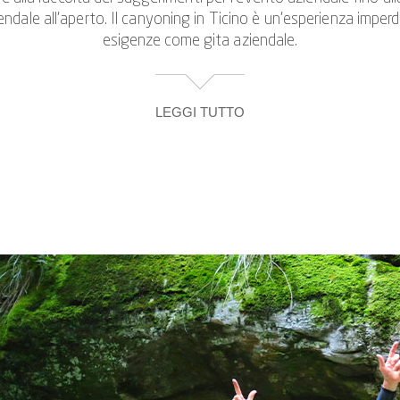
dale all’aperto. Il canyoning in Ticino è un’esperienza imperd
esigenze come gita aziendale.
LEGGI TUTTO
dale in cui si combinano divertimento e azione con il team build
enza comune durante il canyoning aziendale creano una dinamica d
a anche lo spirito di squadra al di là del momento, perché ricor
molto tempo a venire.
inata vicino a Corippo o le impetuose cascate della Gola del 
dre di canyoning Purelements®, ma rafforzerete anche la fiduc
ale è comunque organizzata in modo tale che ogni partecipante 
che riunisca i dipendenti di lunga data e aiuti i nuovi ad inser
è uno dei migliori consigli che potrete ricevere.