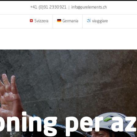
+41 (0)91 2330921
|
info@purelements.ch
Svizzera
Germania
viaggiare
ning per a