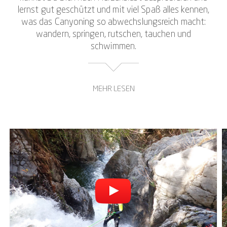
lernst gut geschützt und mit viel Spaß alles kennen,
was das Canyoning so abwechslungsreich macht:
wandern, springen, rutschen, tauchen und
schwimmen.
MEHR LESEN
Auch das Abseilen darf beim Canyoning im Val di Vira
natürlich nicht fehlen – sofern Du es Dir zutraust,
Dich aus 15 Metern Höhe direkt in die Schlucht
abseilen zu lassen. Optional natürlich, denn die Try-
out-Tour im Val di Vira bietet Dir alle Freiheiten, Dich
für oder gegen eine Aktion zu entscheiden.
Am Ende der Canyoning-Tour erwartet Dich dann
noch ein ganz besonderes Outdoor-Erlebnis, denn
das Gewässer, dessen Verlauf wir folgen, mündet