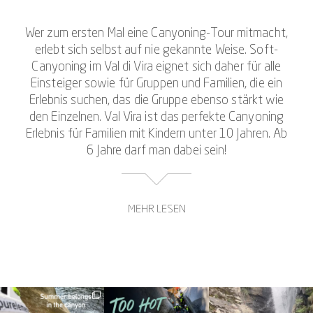
Wer zum ersten Mal eine Canyoning-Tour mitmacht,
erlebt sich selbst auf nie gekannte Weise. Soft-
Canyoning im Val di Vira eignet sich daher für alle
Einsteiger sowie für Gruppen und Familien, die ein
Erlebnis suchen, das die Gruppe ebenso stärkt wie
den Einzelnen. Val Vira ist das perfekte Canyoning
Erlebnis für Familien mit Kindern unter 10 Jahren. Ab
6 Jahre darf man dabei sein!
MEHR LESEN
Für Jugendgruppen, Schüler, Jugendliche, die sich
beim Sonnenbaden mit den Eltern eher langweilen,
aber auch für Familien mit Kindern ist die Tour
besonders gut geeignet, weil sie Gemeinschaft
discover_purelements
discover_purelements
discover_purelements
stiftet, ohne Euch komplett an Eure Grenzen zu
Juni 30
Juni 28
Sep. 9