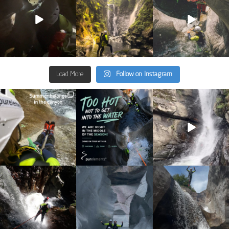
33
0
35
2
27
0
Load More
Follow on Instagram
discover_purelements
discover_purelements
discover_purelements
Juni 30
Juni 28
Sep. 9
23
3
29
0
31
0
discover_purelements
discover_purelements
discover_purelements
Sep. 4
Aug. 25
Aug. 7
16
0
38
0
20
1