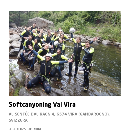
hat.
Das Outdoor-Erlebnis Canyoning im Val di Vira
beginnt mit einem etwa zehnminütigen Aufstieg.
Nach einer kurzen Einweisung geht es dann direkt in
die Schlucht. Dem Wasser folgend werden wir eins
mit der Natur, in der wir uns bewegen, wie es der
Canyon gerade erfordert: durch Sprünge aus
verschiedenen Höhen (maximal 7 Meter), durchs
Rutschen oder eben durchs Abseilen.
Dabei gilt: Alles kann, nichts muss! Gern leisten
unsere lizenzierten Guides ein wenig
Motivationshilfe. Niemals aber werden sie Dich
drängen, etwas zu tun, was Du Dir jetzt noch nicht
zutraust!
Softcanyoning Val Vira
AL SENTÉE DAL RAGN 4, 6574 VIRA (GAMBAROGNO),
SVIZZERA
3 HOURS
30 MIN