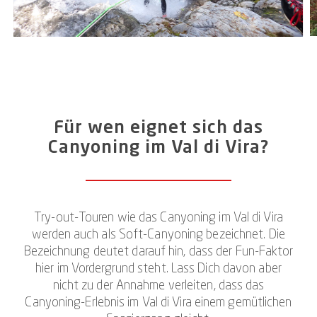
direkt in den Lago Maggiore. Es bietet sich daher an,
das Canyoning im Val di Vira direkt mit einem kurzen
oder auch langen Aufenthalt in der beliebten
Urlaubsregion zu verbinden.
Touristen schätzen an der Region, dass sie zum
Wandern und zum Wassersport, zum Radfahren,
Für wen eignet sich das
Bergsteigen oder auch zu einer Schiffsfahrt einlädt.
Canyoning im Val di Vira?
Und natürlich zum Canyoning-Erlebnis, das Du auf
unseren kurzen oder ausgedehnten Touren gründlich
kennenlernst.
Try-out-Touren wie das Canyoning im Val di Vira
werden auch als Soft-Canyoning bezeichnet. Die
Bezeichnung deutet darauf hin, dass der Fun-Faktor
hier im Vordergrund steht. Lass Dich davon aber
nicht zu der Annahme verleiten, dass das
Canyoning-Erlebnis im Val di Vira einem gemütlichen