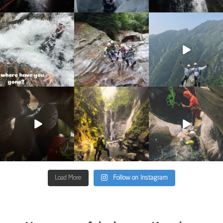
discover_purelements
discover_purelements
discover_purelements
Juli 31
Juli 22
Juni 10
13
0
22
0
19
0
discover_purelements
discover_purelements
discover_purelements
Juni 4
Juni 2
Mai 13
33
0
35
2
27
0
Load More
Follow on Instagram