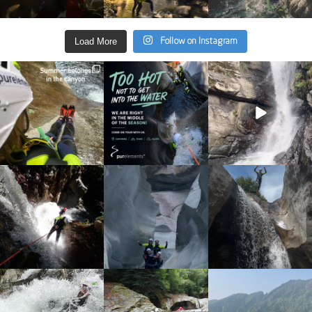
Load More
Follow on Instagram
discover_purelements
discover_purelements
discover_purelements
Giu 30
Giu 28
Set 9
23
3
29
0
31
0
discover_purelements
discover_purelements
discover_purelements
Set 4
Ago 25
Ago 7
16
0
38
0
20
1
discover_purelements
discover_purelements
discover_purelements
Lug 31
Lug 22
Giu 10
13
0
22
0
19
0