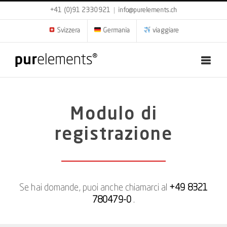
Skip
+41 (0)91 2330921
|
info@purelements.ch
to
content
Svizzera
Germania
viaggiare
Modulo di
registrazione
Se hai domande, puoi anche chiamarci al
+49 8321
780479-0
.