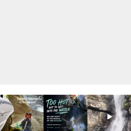
discover_purelements
discover_purelements
discover_purelements
Giu 30
Giu 28
Set 9
23
3
29
0
31
0