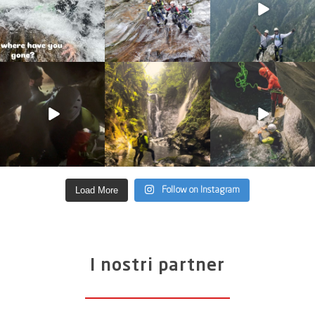
discover_purelements
discover_purelements
discover_purelements
Giu 4
Giu 2
Mag 13
33
0
35
2
27
0
Load More
Follow on Instagram
I nostri partner