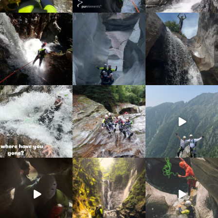
discover_purelements
discover_purelements
discover_purelements
Set 4
Ago 25
Ago 7
16
0
38
0
20
1
discover_purelements
discover_purelements
discover_purelements
Lug 31
Lug 22
Giu 10
13
0
22
0
19
0
discover_purelements
discover_purelements
discover_purelements
Giu 4
Giu 2
Mag 13
33
0
35
2
27
0