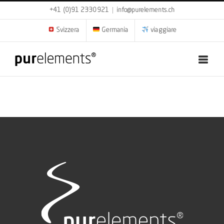
Skip
+41 (0)91 2330921
|
info@purelements.ch
to
content
Svizzera
Germania
viaggiare